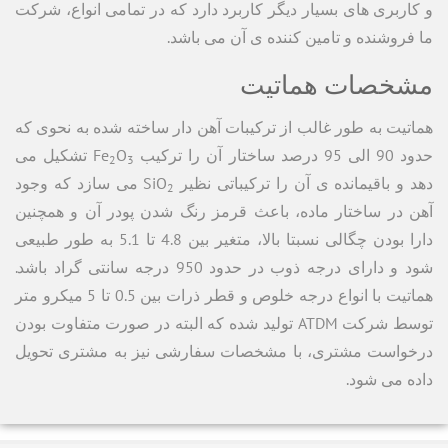
و کاربری های بسیار دیگر کاربرد دارد که در تمامی انواع، شرکت
ما فروشنده و تامین کننده ی آن می باشد.
مشخصات هماتیت
هماتیت به طور غالب از ترکیبات آهن دار ساخته شده به نحوی که
حدود 90 الی 95 درصد ساختار آن را ترکیب Fe
O
تشکیل می
2
3
دهد و باقیمانده ی آن را ترکیباتی نظیر SiO
می سازد که وجود
2
آهن در ساختار ماده، باعث قرمز رنگ شدن پودر آن و همچنین
دارا بودن چگالی نسبتا بالا، متغیر بین 4.8 تا 5.1 به طور طبیعی
شود و دارای درجه ذوب در حدود 950 درجه سانتی گراد باشد.
هماتیت با انواع درجه خلوص و قطر ذرات بین 0.5 تا 5 میکرو متر
توسط شرکت ATDM تولید شده که البته در صورت متفاوت بودن
درخواست مشتری، با مشخصات سفارشی نیز به مشتری تحویل
داده می شود.