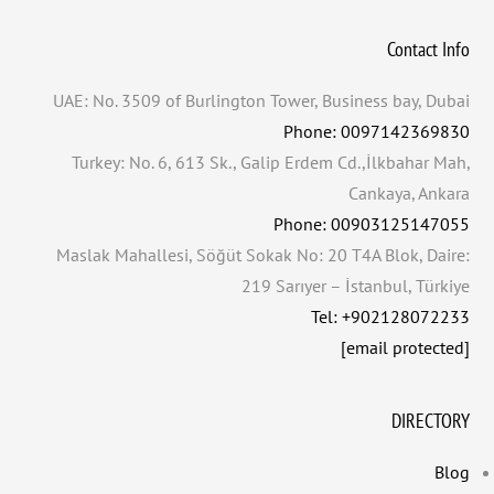
Contact Info
UAE: No. 3509 of Burlington Tower, Business bay, Dubai
Phone: 0097142369830
Turkey: No. 6, 613 Sk., Galip Erdem Cd.,İlkbahar Mah,
Cankaya, Ankara
Phone: 00903125147055
Maslak Mahallesi, Söğüt Sokak No: 20 T4A Blok, Daire:
219 Sarıyer – İstanbul, Türkiye
Tel: +902128072233
[email protected]
DIRECTORY
Blog